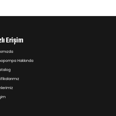
zlı Erişim
kımızda
opompa Hakkında
atalog
ifikalarımız
nlerimiz
işim