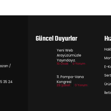
Güncel Duyurlar
Hı
Hak
Yeni Web
Arayüzümüzle
Mon
Yayındayız.
10 Ocak
0 Yorum
azan /
E-K
Sert
11. Pompa-Vana
95 35 24
Kongresi
Ürü
29 Şubat
0 Yorum
İlet