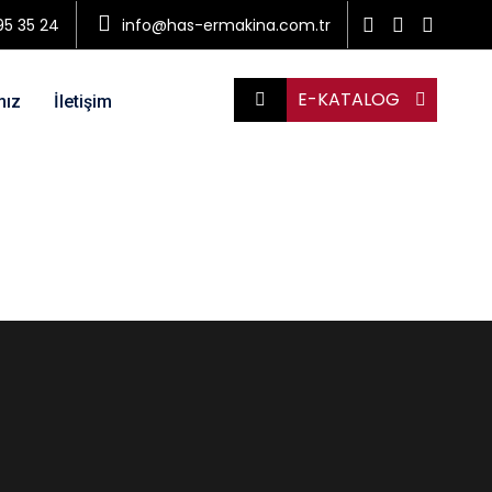
95 35 24
info@has-ermakina.com.tr
E-KATALOG
mız
İletişim